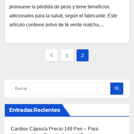
promueve la pérdida de peso y tiene beneficios
adicionales para la salud, según el fabricante. Este
artículo contiene polvo de té verde matcha,…
Paginación
1
2
de
entradas
Entradas Recientes
Cardiox Cápsula Precio 149 Pen – Para