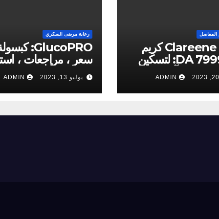
 المفاصل
رعاية مرضى السكري
Clareene Plus كريم
GlucoPRO: كبسول
سعر7999 DA: لتسكين
سعر ، مراجعات ، است
آلام المفاصل – آراء 2023
، فوائد ، تأثير ، عمل ،
ADMIN
يوليو 13, 2023
ADMIN
مكونات (Iraq)