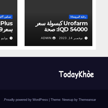
رعاية البروستاتا
تسكين آلام
Urofarm كبسولة سعر
54000 IQD: صحة
الرجال التهاب البروستاتا
نوفمبر 14, 2023
ADMIN
يوليو 20, 2023
(Algeria)
(Iraq)
.
Proudly powered by WordPress
|
Theme: Newsup by
Themeansar